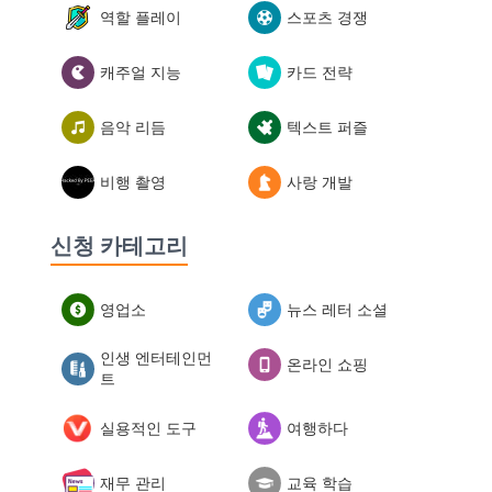
역할 플레이
스포츠 경쟁
캐주얼 지능
카드 전략
음악 리듬
텍스트 퍼즐
비행 촬영
사랑 개발
신청 카테고리
영업소
뉴스 레터 소셜
인생 엔터테인먼
온라인 쇼핑
트
실용적인 도구
여행하다
재무 관리
교육 학습